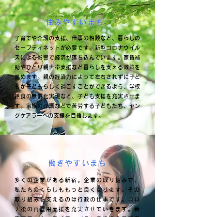
住みやすいまち
子育てや介護の支援、仕事の相談など、暮らしの
セーフティネットが必要です。新型コロナウイル
スによる影響で経済が落ち込んでいます。家賃補
助やひとり親世帯支援など暮らしを支える政策を
進めます。親の経済力によって左右されずに子ど
もが子どもらしく過ごすことができるよう、学校
給食の無償化実現など、子ども支援を充実させま
す。家族の介護などで苦労する子どもたち、ヤン
グケアラーへの支援を目指します。
働きやすいまち
多くの企業がある新宿。企業の取り組みで、
私たちのくらしももっと良くなります。その
取り組みを支えるのは行政の仕事です。コロ
ナ後の再雇用支援を充実させていきます。新