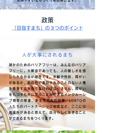
住みやすいまちづくりを目指します。
政策
「目指すまち」の３つのポイント
人が大事にされるまち
誰かのためのバリアフリーは、みんなのバリア
フリーに。大都会であっても、人の優しさを感
じられる社会が理想です。年齢や性別、障がい
があるか、肌の色で差別されることのない人権
を尊重する社会でなければなりません。障がい
をもつ子も共に学ぶことができるインクルーシ
ブ教育の推進、多文化共生の政策、LGBTQの
人たちのパートナーシップ制度など、ここには
居場所があると思えて、自分らしく生きること
ができるまちをつくります。